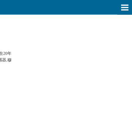
在20年
器,穆