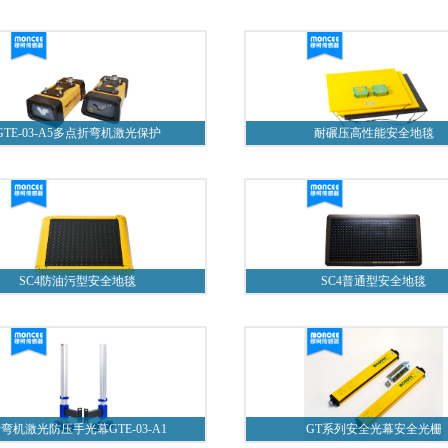
GTE-03-A5多点折弯机激光保护
耐碾压高性能安全地毯
SC4防油污型安全地毯
SC4普通型安全地毯
弯机激光防压手光幕GTE-03-A1
GT系列安全光幕安全光栅