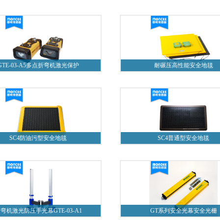
GTE-03-A5多点折弯机激光保护
耐碾压高性能安全地毯
SC4防油污型安全地毯
SC4普通型安全地毯
弯机激光防压手光幕GTE-03-A1
GT系列安全光幕安全光栅