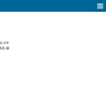
在20年
器,穆