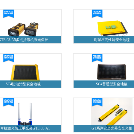
GTE-03-A5多点折弯机激光保护
耐碾压高性能安全地毯
SC4防油污型安全地毯
SC4普通型安全地毯
弯机激光防压手光幕GTE-03-A1
GT系列安全光幕安全光栅